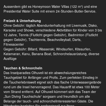
Ausserdem gibt es Honeymoon Water Villas (122 m²) und eine
Presidential Water Suite mit einem 24-Stunden-Butler-Service.
Freizeit & Unterhaltung
Ohne Gebühr: täglich Abendunterhaltung mit Livemusik, Disko,
Karaoke und Shows, verschiedene Aktivitäten für Kinder von 3 bis
12 Jahre, Tennis (Flutlicht gegen Gebühr), Badminton (Flutlicht
gegen Gebühr), Tischtennis, Beachvolleyball, Darts,
Fitnesscenter
Gegen Gebühr: Billard, Wasserski, Windsurfen, Kitesurfen,
Katamaran, Kanu, Banana Boat, Schnorchelausrüstung, diverse
Ausflüge
Tauchen & Schnorcheln
Das Inselparadies Olhuveli ist ein abwechslungsreiches
Tauchgebiet für Anfänger und Profis. Zum perfekten Einstieg in
die Taucherlebniswelt eignet sich das flache Unterwassergelände
rund um die Insel hervorragend. Das Hausriff ist etwa 100 Meter
vom Strand entfernt. Auf Olhuveli kümmert sich das Team der
„Sun Diving Tauchschule“ sorgsam und freundlich um alle
Belange der tauch- und schnorchelinteressierten Gäste. Die
Mitarbeiter begleiten Sie professionell zur Ihren