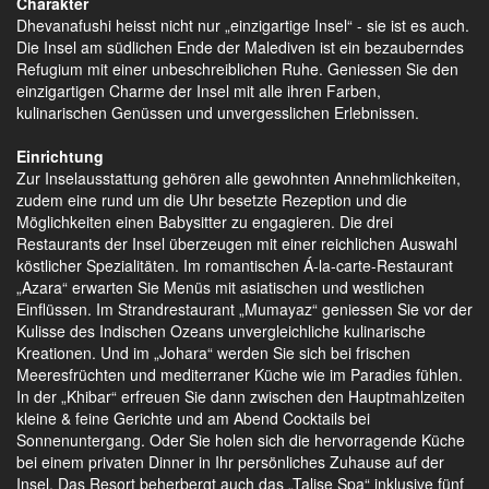
Charakter
Dhevanafushi heisst nicht nur „einzigartige Insel“ - sie ist es auch.
Die Insel am südlichen Ende der Malediven ist ein bezauberndes
Refugium mit einer unbeschreiblichen Ruhe. Geniessen Sie den
einzigartigen Charme der Insel mit alle ihren Farben,
kulinarischen Genüssen und unvergesslichen Erlebnissen.
Einrichtung
Zur Inselausstattung gehören alle gewohnten Annehmlichkeiten,
zudem eine rund um die Uhr besetzte Rezeption und die
Möglichkeiten einen Babysitter zu engagieren. Die drei
Restaurants der Insel überzeugen mit einer reichlichen Auswahl
köstlicher Spezialitäten. Im romantischen Á-la-carte-Restaurant
„Azara“ erwarten Sie Menüs mit asiatischen und westlichen
Einflüssen. Im Strandrestaurant „Mumayaz“ geniessen Sie vor der
Kulisse des Indischen Ozeans unvergleichliche kulinarische
Kreationen. Und im „Johara“ werden Sie sich bei frischen
Meeresfrüchten und mediterraner Küche wie im Paradies fühlen.
In der „Khibar“ erfreuen Sie dann zwischen den Hauptmahlzeiten
kleine & feine Gerichte und am Abend Cocktails bei
Sonnenuntergang. Oder Sie holen sich die hervorragende Küche
bei einem privaten Dinner in Ihr persönliches Zuhause auf der
Insel. Das Resort beherbergt auch das „Talise Spa“ inklusive fünf