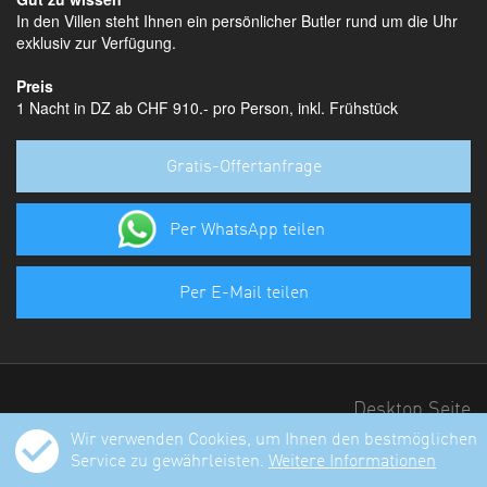
In den Villen steht Ihnen ein persönlicher Butler rund um die Uhr
exklusiv zur Verfügung.
Preis
1 Nacht in DZ ab CHF 910.- pro Person, inkl. Frühstück
Gratis-Offertanfrage
Per WhatsApp teilen
Per E-Mail teilen
Desktop Seite
check_circle
Wir verwenden Cookies, um Ihnen den bestmöglichen
443
Bewertungen auf ProvenExpert.com
Service zu gewährleisten.
Weitere Informationen