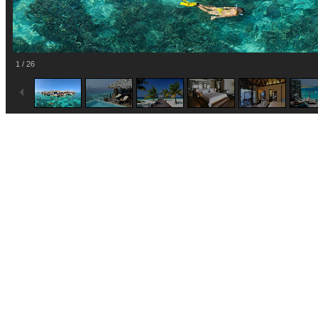
1
/
26