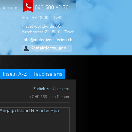
043 500 60 70
Über uns
Mo - Fr 13:00 – 17:00
travel worldwide AG
Kirchgasse 22, 8001 Zürich
Kontaktformular »
Inseln A-Z
Tauchsafaris
Zurück zur Übersicht
ab CHF 166.- pro Person