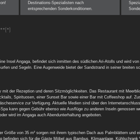
ion!
Destinations-Spezialisten nach
Spezi
entsprechenden Sonderkonditionen.
Sonder
**(*)
ne Insel Angaga, befindet sich inmitten des südlichen Ari-Atolls und wird von
urfen und Segeln. Eine Augenweide bietet der Sandstrand in seiner breiten s
 mit der Rezeption und deren Sitzmöglichkeiten. Das Restaurant mit Meerblick
ktails, Spirituosen, einer Sunset Bar sowie einer Bar mit Coffeeshop auf. Zus
scheservice zur Verfügung. Aktuelle Medien sind über den Internetanschluss 
Spa kann gegen Gebühr ebenso wie Ausflüge zu anderen Inseln genossen werd
ieder wird im Angaga auch Abendunterhaltung angeboten.
der Größe von 35 m² sorgen mit ihrem typischen Dach aus Palmblättern und ei
ung befinden sich für die Gäste Möbel aus Bambus, Klimaanlage, Kühlschrank