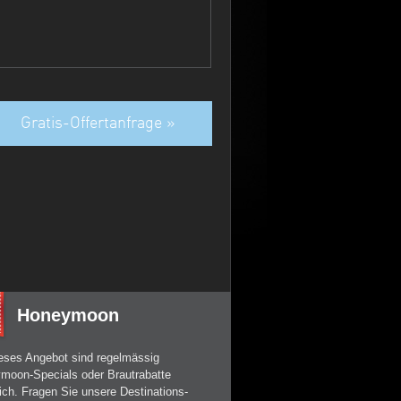
Gratis-Offertanfrage »
Honeymoon
ieses Angebot sind regelmässig
moon-Specials oder Brautrabatte
lich. Fragen Sie unsere Destinations-