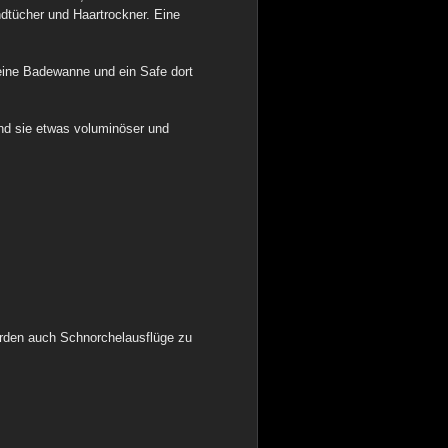
dtücher und Haartrockner. Eine
eine Badewanne und ein Safe dort
nd sie etwas voluminöser und
werden auch Schnorchelausflüge zu