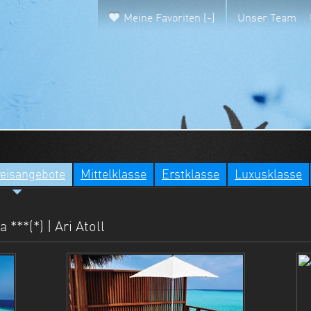
Meine Favoriten (-)
Unser Team
reisangebote
Mittelklasse
Erstklasse
Luxusklasse
***(*) | Ari Atoll